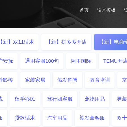
首页
话术模板
【新】双11话术
【新】拼多多开店
【新】电商
户安抚
通用客服100句
阿里国际
TEMU开
纱影楼
家装家居
假发销售
教育培训
京
流
留学移民
旅行团客服
宠物用品
男装
服
贷款话术
汽车用品
染发膏客服
双十