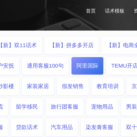
首页
话术模板
【新】双11话术
【新】拼多多开店
【新】电商
户安抚
通用客服100句
阿里国际
TEMU开
纱影楼
家装家居
假发销售
教育培训
京
流
留学移民
旅行团客服
宠物用品
男装
服
贷款话术
汽车用品
染发膏客服
双十