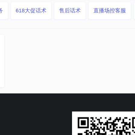
务
618大促话术
售后话术
直播场控客服