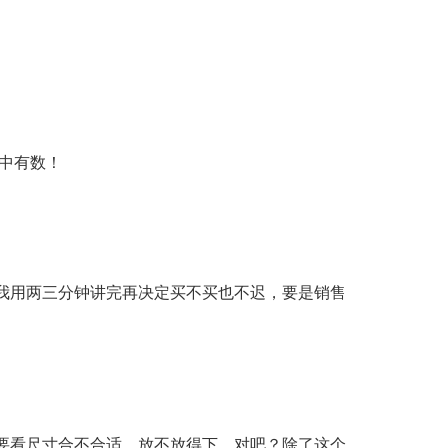
中有数！
我用两三分钟讲完再决定买不买也不迟，要是销售
要看尺寸合不合适，放不放得下，对吧？除了这个